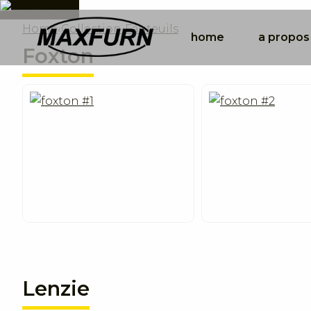
Home
‹
Collection
‹
Fauteuils
home
a propos
Foxton
Lenzie