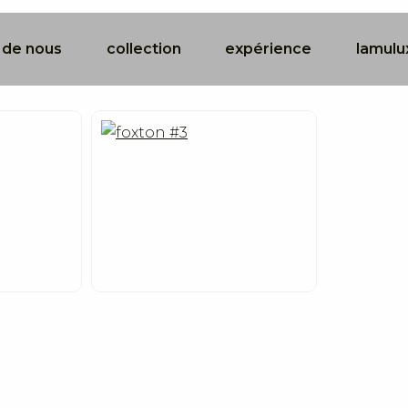
 de nous
collection
expérience
lamulu