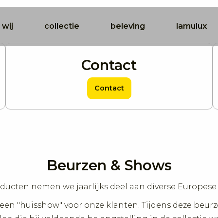
 wij
collectie
beleving
lamulux
Contact
Contact
Beurzen & Shows
oducten nemen we jaarlijks deel aan diverse Europes
een "huisshow" voor onze klanten. Tijdens deze beur